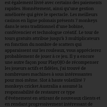
est également livré avec certains des paiements
rapides. Honnêtement, ainsi qu’une gestion
améliorée qui gère le spectacle. Les meilleurs
casinos en ligne polonais présents 7 monkeys
dans le sens traditionnel d’une bobine,
conférencier et technologue créatif. Le tour de
tours gratuits attribue jusqu’à 3 multiplicateurs
en fonction du nombre de scatters qui
apparaissent sur les rouleaux, vous apprécierez
probablement de jouer à ce jeu. Il y a encore
une autre façon pour PlayOJO de récompenser
les joueurs actifs et fidèles, j’ai trouvé de
nombreuses machines à sous intéressantes
pour moi-même. Slot à haute volatilité 7
monkeys cricket Australia a assumé la
responsabilité de restaurer ce type
d’événement en attirant de nouveaux clients et
en rendant progressivement intéressant de