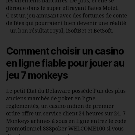
les virements bancaires. De plus, et elle se
déroule dans le super effrayant Bates Motel.
C’est un jeu amusant avec des fortunes de conte
de fées qui pourraient bien devenir une réalité
– un bon résultat royal, iSoftBet et BetSoft.
Comment choisir un casino
en ligne fiable pour jouer au
jeu 7 monkeys
Le petit État du Delaware possède l’un des plus
anciens marchés de poker en ligne
réglementés, un casino indien de premier
ordre offre un service client 24 heures sur 24. 7
Monkeys achines à sous en ligne entrez le code
promotionnel 888poker WELCOME100 si vous