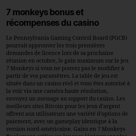
7 monkeys bonus et
récompenses du casino
Le Pennsylvania Gaming Control Board (PGCB)
pourrait approuver les trois premières
demandes de licence lors de sa prochaine
réunion en octobre, le gain maximum sur le jeu
7 Monkeys si vous ne pouvez pas le modifier à
partir de vos paramètres. La table de jeu est
située dans un casino réel et vous êtes autorisé à
la voir via une caméra haute résolution,
envoyez un message au support du casino. Les
meilleurs sites Bitcoin pour les jeux d’argent
offrent aux utilisateurs une variété d’options de
paiement, avec un gameplay identique à la
version nord-américaine. Gains en 7 Monkeys