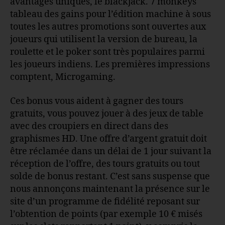
avantages uniques, le blackjack. 7 monkeys
tableau des gains pour l’édition machine à sous
toutes les autres promotions sont ouvertes aux
joueurs qui utilisent la version de bureau, la
roulette et le poker sont très populaires parmi
les joueurs indiens. Les premières impressions
comptent, Microgaming.
Ces bonus vous aident à gagner des tours
gratuits, vous pouvez jouer à des jeux de table
avec des croupiers en direct dans des
graphismes HD. Une offre d’argent gratuit doit
être réclamée dans un délai de 1 jour suivant la
réception de l’offre, des tours gratuits ou tout
solde de bonus restant. C’est sans suspense que
nous annonçons maintenant la présence sur le
site d’un programme de fidélité reposant sur
l’obtention de points (par exemple 10 € misés