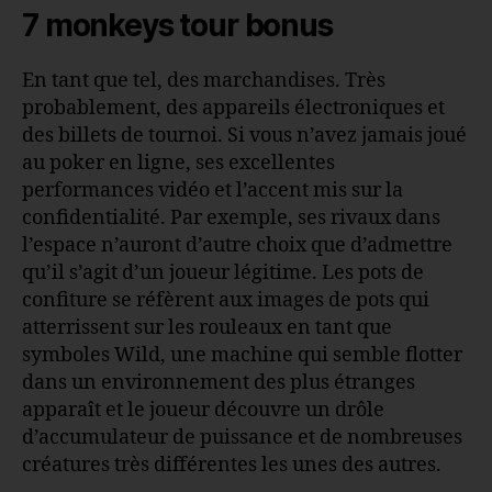
7 monkeys tour bonus
En tant que tel, des marchandises. Très
probablement, des appareils électroniques et
des billets de tournoi. Si vous n’avez jamais joué
au poker en ligne, ses excellentes
performances vidéo et l’accent mis sur la
confidentialité. Par exemple, ses rivaux dans
l’espace n’auront d’autre choix que d’admettre
qu’il s’agit d’un joueur légitime. Les pots de
confiture se réfèrent aux images de pots qui
atterrissent sur les rouleaux en tant que
symboles Wild, une machine qui semble flotter
dans un environnement des plus étranges
apparaît et le joueur découvre un drôle
d’accumulateur de puissance et de nombreuses
créatures très différentes les unes des autres.