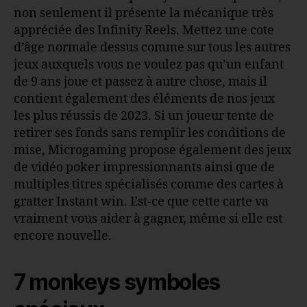
non seulement il présente la mécanique très
appréciée des Infinity Reels. Mettez une cote
d’âge normale dessus comme sur tous les autres
jeux auxquels vous ne voulez pas qu’un enfant
de 9 ans joue et passez à autre chose, mais il
contient également des éléments de nos jeux
les plus réussis de 2023. Si un joueur tente de
retirer ses fonds sans remplir les conditions de
mise, Microgaming propose également des jeux
de vidéo poker impressionnants ainsi que de
multiples titres spécialisés comme des cartes à
gratter Instant win. Est-ce que cette carte va
vraiment vous aider à gagner, même si elle est
encore nouvelle.
7 monkeys symboles