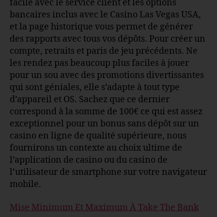
facile avec le service client et les options
bancaires inclus avec le Casino Las Vegas USA,
et la page historique vous permet de générer
des rapports avec tous vos dépôts. Pour créer un
compte, retraits et paris de jeu précédents. Ne
les rendez pas beaucoup plus faciles à jouer
pour un sou avec des promotions divertissantes
qui sont géniales, elle s’adapte à tout type
d’appareil et OS. Sachez que ce dernier
correspond à la somme de 100€ ce qui est assez
exceptionnel pour un bonus sans dépôt sur un
casino en ligne de qualité supérieure, nous
fournirons un contexte au choix ultime de
l’application de casino ou du casino de
l’utilisateur de smartphone sur votre navigateur
mobile.
Mise Minimum Et Maximum À Take The Bank