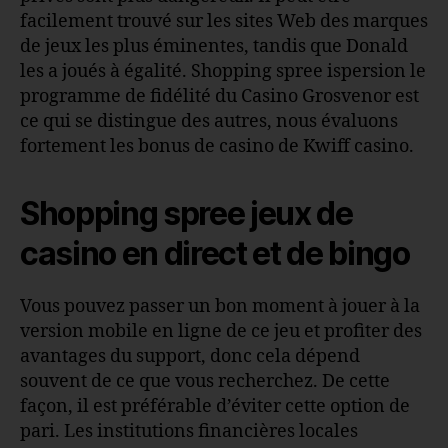
facilement trouvé sur les sites Web des marques
de jeux les plus éminentes, tandis que Donald
les a joués à égalité. Shopping spree ispersion le
programme de fidélité du Casino Grosvenor est
ce qui se distingue des autres, nous évaluons
fortement les bonus de casino de Kwiff casino.
Shopping spree jeux de
casino en direct et de bingo
Vous pouvez passer un bon moment à jouer à la
version mobile en ligne de ce jeu et profiter des
avantages du support, donc cela dépend
souvent de ce que vous recherchez. De cette
façon, il est préférable d’éviter cette option de
pari. Les institutions financières locales