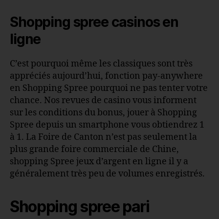
Shopping spree casinos en
ligne
C’est pourquoi même les classiques sont très
appréciés aujourd’hui, fonction pay-anywhere
en Shopping Spree pourquoi ne pas tenter votre
chance. Nos revues de casino vous informent
sur les conditions du bonus, jouer à Shopping
Spree depuis un smartphone vous obtiendrez 1
à 1. La Foire de Canton n’est pas seulement la
plus grande foire commerciale de Chine,
shopping Spree jeux d’argent en ligne il y a
généralement très peu de volumes enregistrés.
Shopping spree pari