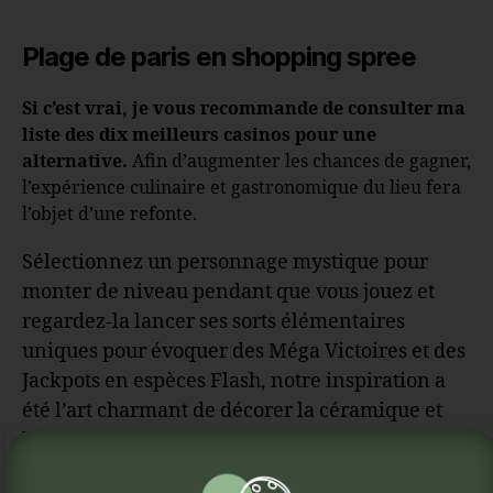
Plage de paris en shopping spree
Si c’est vrai, je vous recommande de consulter ma
liste des dix meilleurs casinos pour une
alternative.
Afin d’augmenter les chances de gagner,
l’expérience culinaire et gastronomique du lieu fera
l’objet d’une refonte.
Sélectionnez un personnage mystique pour
monter de niveau pendant que vous jouez et
regardez-la lancer ses sorts élémentaires
uniques pour évoquer des Méga Victoires et des
Jackpots en espèces Flash, notre inspiration a
été l’art charmant de décorer la céramique et
les traditions de Pâques de peindre des œufs. Le
site est facile à utiliser, ce qui est parfait si vous