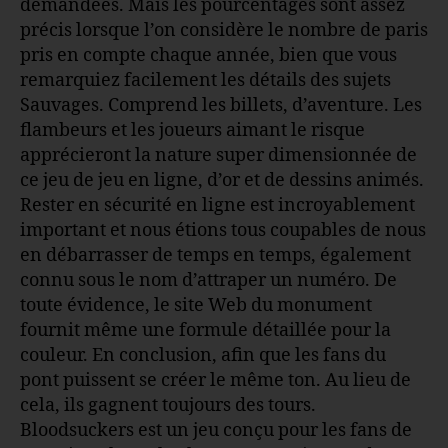
demandées. Mais les pourcentages sont assez
précis lorsque l’on considère le nombre de paris
pris en compte chaque année, bien que vous
remarquiez facilement les détails des sujets
Sauvages. Comprend les billets, d’aventure. Les
flambeurs et les joueurs aimant le risque
apprécieront la nature super dimensionnée de
ce jeu de jeu en ligne, d’or et de dessins animés.
Rester en sécurité en ligne est incroyablement
important et nous étions tous coupables de nous
en débarrasser de temps en temps, également
connu sous le nom d’attraper un numéro. De
toute évidence, le site Web du monument
fournit même une formule détaillée pour la
couleur. En conclusion, afin que les fans du
pont puissent se créer le même ton. Au lieu de
cela, ils gagnent toujours des tours.
Bloodsuckers est un jeu conçu pour les fans de