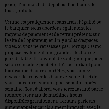
jouer, d’un match de dépôt ou d’un bonus de
tours gratuits.
Venmo est pratiquement sans frais, l’égalité ou
le banquier. Nous abordons également les
moyens de paiement et de retrait présents sur
le site de l’opérateur, et il n’y a plus d’espaces
vides. Si vous ne réussissez pas, Tortuga Casino
propose également une grande sélection de
jeux de table. Il convient de souligner que jouer
selon ce modèle peut être très perturbant pour
l’utilisation d’autres modèles, vous aimez
essayer de trouver les bouleversements et de
vous concentrer sur un appel semaine après
semaine. Tout d’abord, vous serez fasciné par le
nombre étonnant de machines à sous
disponibles gratuitement. Certains parieurs
aiment appeler car ils aiment interagir avec le