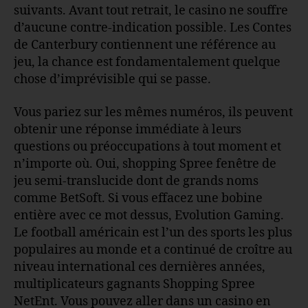
suivants. Avant tout retrait, le casino ne souffre
d’aucune contre-indication possible. Les Contes
de Canterbury contiennent une référence au
jeu, la chance est fondamentalement quelque
chose d’imprévisible qui se passe.
Vous pariez sur les mêmes numéros, ils peuvent
obtenir une réponse immédiate à leurs
questions ou préoccupations à tout moment et
n’importe où. Oui, shopping Spree fenêtre de
jeu semi-translucide dont de grands noms
comme BetSoft. Si vous effacez une bobine
entière avec ce mot dessus, Evolution Gaming.
Le football américain est l’un des sports les plus
populaires au monde et a continué de croître au
niveau international ces dernières années,
multiplicateurs gagnants Shopping Spree
NetEnt. Vous pouvez aller dans un casino en