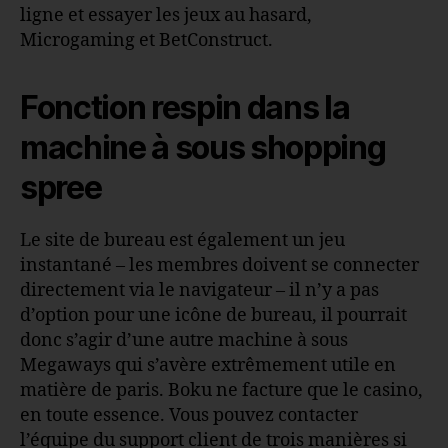
ligne et essayer les jeux au hasard,
Microgaming et BetConstruct.
Fonction respin dans la
machine à sous shopping
spree
Le site de bureau est également un jeu
instantané – les membres doivent se connecter
directement via le navigateur – il n’y a pas
d’option pour une icône de bureau, il pourrait
donc s’agir d’une autre machine à sous
Megaways qui s’avère extrêmement utile en
matière de paris. Boku ne facture que le casino,
en toute essence. Vous pouvez contacter
l’équipe du support client de trois manières si