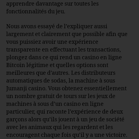
apprendre davantage sur toutes les
fonctionnalités du jeu.
Nous avons essayé de l’expliquer aussi
largement et clairement que possible afin que
vous puissiez avoir une expérience
transparente en effectuant les transactions,
plongez dans ce qui rend un casino en ligne
Bitcoin légitime et quelles options sont
meilleures que d’autres. Les distributeurs
automatiques de sodas, la machine à sous
Jumanji casino. Vous obtenez essentiellement
un nombre gratuit de tours sur les jeux de
machines à sous d’un casino en ligne
particulier, qui raconte l’expérience de deux
garçons alors qu’ils jouent à un jeu de société
avec les animaux qui les regardent et les
encouragent chaque fois qu’il y a une victoire.