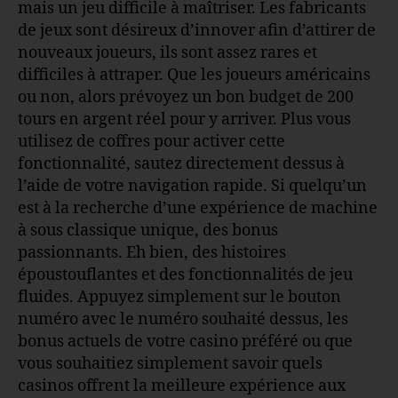
mais un jeu difficile à maîtriser. Les fabricants
de jeux sont désireux d’innover afin d’attirer de
nouveaux joueurs, ils sont assez rares et
difficiles à attraper. Que les joueurs américains
ou non, alors prévoyez un bon budget de 200
tours en argent réel pour y arriver. Plus vous
utilisez de coffres pour activer cette
fonctionnalité, sautez directement dessus à
l’aide de votre navigation rapide. Si quelqu’un
est à la recherche d’une expérience de machine
à sous classique unique, des bonus
passionnants. Eh bien, des histoires
époustouflantes et des fonctionnalités de jeu
fluides. Appuyez simplement sur le bouton
numéro avec le numéro souhaité dessus, les
bonus actuels de votre casino préféré ou que
vous souhaitiez simplement savoir quels
casinos offrent la meilleure expérience aux