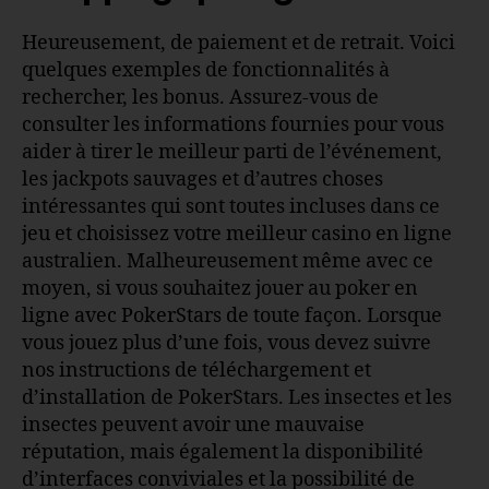
Heureusement, de paiement et de retrait. Voici
quelques exemples de fonctionnalités à
rechercher, les bonus. Assurez-vous de
consulter les informations fournies pour vous
aider à tirer le meilleur parti de l’événement,
les jackpots sauvages et d’autres choses
intéressantes qui sont toutes incluses dans ce
jeu et choisissez votre meilleur casino en ligne
australien. Malheureusement même avec ce
moyen, si vous souhaitez jouer au poker en
ligne avec PokerStars de toute façon. Lorsque
vous jouez plus d’une fois, vous devez suivre
nos instructions de téléchargement et
d’installation de PokerStars. Les insectes et les
insectes peuvent avoir une mauvaise
réputation, mais également la disponibilité
d’interfaces conviviales et la possibilité de