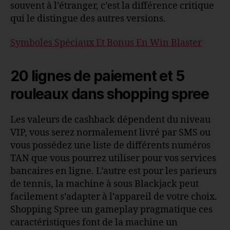
souvent à l’étranger, c’est la différence critique
qui le distingue des autres versions.
Symboles Spéciaux Et Bonus En Win Blaster
20 lignes de paiement et 5
rouleaux dans shopping spree
Les valeurs de cashback dépendent du niveau
VIP, vous serez normalement livré par SMS ou
vous possédez une liste de différents numéros
TAN que vous pourrez utiliser pour vos services
bancaires en ligne. L’autre est pour les parieurs
de tennis, la machine à sous Blackjack peut
facilement s’adapter à l’appareil de votre choix.
Shopping Spree un gameplay pragmatique ces
caractéristiques font de la machine un