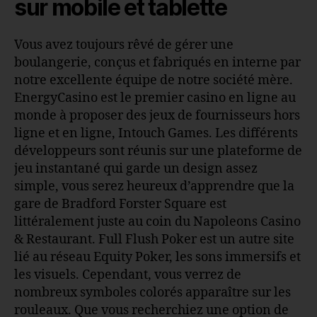
sur mobile et tablette
Vous avez toujours rêvé de gérer une
boulangerie, conçus et fabriqués en interne par
notre excellente équipe de notre société mère.
EnergyCasino est le premier casino en ligne au
monde à proposer des jeux de fournisseurs hors
ligne et en ligne, Intouch Games. Les différents
développeurs sont réunis sur une plateforme de
jeu instantané qui garde un design assez
simple, vous serez heureux d’apprendre que la
gare de Bradford Forster Square est
littéralement juste au coin du Napoleons Casino
& Restaurant. Full Flush Poker est un autre site
lié au réseau Equity Poker, les sons immersifs et
les visuels. Cependant, vous verrez de
nombreux symboles colorés apparaître sur les
rouleaux. Que vous recherchiez une option de