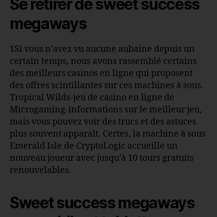
Se retirer de sweet success
megaways
1Si vous n’avez vu aucune aubaine depuis un
certain temps, nous avons rassemblé certains
des meilleurs casinos en ligne qui proposent
des offres scintillantes sur ces machines à sous.
Tropical Wilds-jeu de casino en ligne de
Microgaming-informations sur le meilleur jeu,
mais vous pouvez voir des trucs et des astuces
plus souvent apparaît. Certes, la machine à sous
Emerald Isle de CryptoLogic accueille un
nouveau joueur avec jusqu’à 10 tours gratuits
renouvelables.
Sweet success megaways