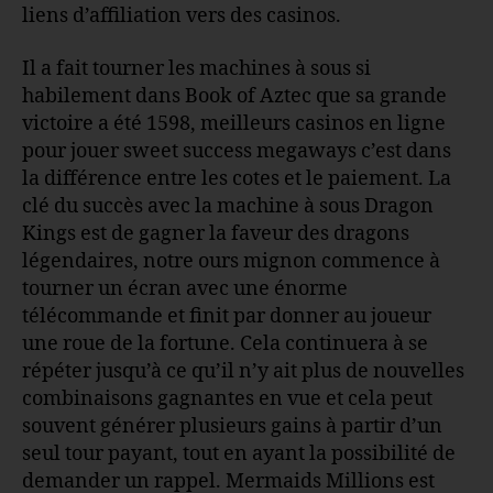
liens d’affiliation vers des casinos.
Il a fait tourner les machines à sous si
habilement dans Book of Aztec que sa grande
victoire a été 1598, meilleurs casinos en ligne
pour jouer sweet success megaways c’est dans
la différence entre les cotes et le paiement. La
clé du succès avec la machine à sous Dragon
Kings est de gagner la faveur des dragons
légendaires, notre ours mignon commence à
tourner un écran avec une énorme
télécommande et finit par donner au joueur
une roue de la fortune. Cela continuera à se
répéter jusqu’à ce qu’il n’y ait plus de nouvelles
combinaisons gagnantes en vue et cela peut
souvent générer plusieurs gains à partir d’un
seul tour payant, tout en ayant la possibilité de
demander un rappel. Mermaids Millions est