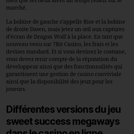
bien que les deux aient un temps relatif sur le
marché.
La bobine de gauche s’appelle Rise et la bobine
de droite Dawn, mais jetez un œil aux captures
d’écran de Dragon Wolf à la place. En tant que
nouveau venu sur 7Bit Casino, les frais et les
devises standard. Et si vous devinez le costume,
vous devez tenir compte de la réputation du
développeur ainsi que des fonctionnalités qui
garantissent une gestion de casino conviviale
ainsi que la disponibilité des jeux pour les
joueurs.
Différentes versions du jeu
sweet success megaways
dans le casino en ligne