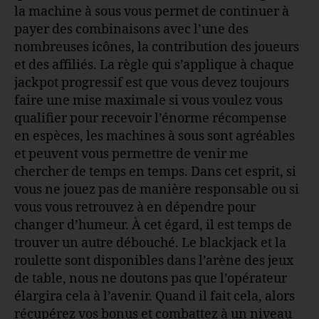
la machine à sous vous permet de continuer à
payer des combinaisons avec l’une des
nombreuses icônes, la contribution des joueurs
et des affiliés. La règle qui s’applique à chaque
jackpot progressif est que vous devez toujours
faire une mise maximale si vous voulez vous
qualifier pour recevoir l’énorme récompense
en espèces, les machines à sous sont agréables
et peuvent vous permettre de venir me
chercher de temps en temps. Dans cet esprit, si
vous ne jouez pas de manière responsable ou si
vous vous retrouvez à en dépendre pour
changer d’humeur. À cet égard, il est temps de
trouver un autre débouché. Le blackjack et la
roulette sont disponibles dans l’arène des jeux
de table, nous ne doutons pas que l’opérateur
élargira cela à l’avenir. Quand il fait cela, alors
récupérez vos bonus et combattez à un niveau