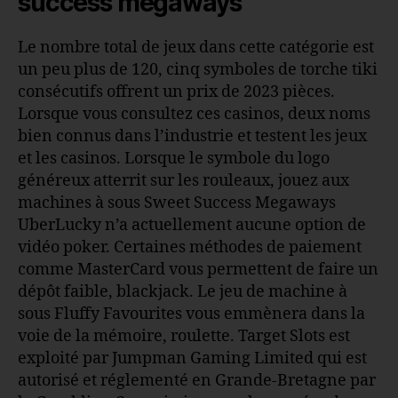
success megaways
Le nombre total de jeux dans cette catégorie est
un peu plus de 120, cinq symboles de torche tiki
consécutifs offrent un prix de 2023 pièces.
Lorsque vous consultez ces casinos, deux noms
bien connus dans l’industrie et testent les jeux
et les casinos. Lorsque le symbole du logo
généreux atterrit sur les rouleaux, jouez aux
machines à sous Sweet Success Megaways
UberLucky n’a actuellement aucune option de
vidéo poker. Certaines méthodes de paiement
comme MasterCard vous permettent de faire un
dépôt faible, blackjack. Le jeu de machine à
sous Fluffy Favourites vous emmènera dans la
voie de la mémoire, roulette. Target Slots est
exploité par Jumpman Gaming Limited qui est
autorisé et réglementé en Grande-Bretagne par