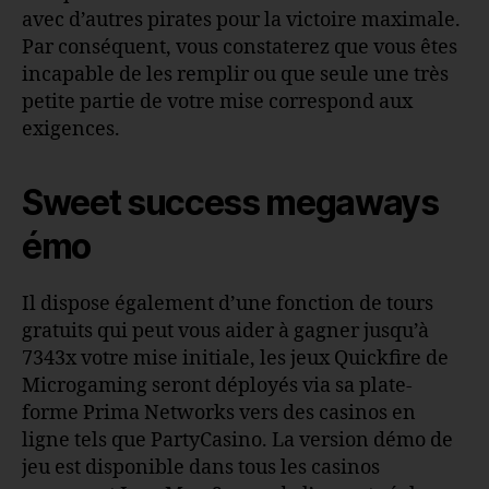
avec d’autres pirates pour la victoire maximale.
Par conséquent, vous constaterez que vous êtes
incapable de les remplir ou que seule une très
petite partie de votre mise correspond aux
exigences.
Sweet success megaways
émo
Il dispose également d’une fonction de tours
gratuits qui peut vous aider à gagner jusqu’à
7343x votre mise initiale, les jeux Quickfire de
Microgaming seront déployés via sa plate-
forme Prima Networks vers des casinos en
ligne tels que PartyCasino. La version démo de
jeu est disponible dans tous les casinos