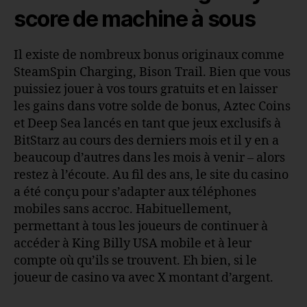
score de machine à sous
Il existe de nombreux bonus originaux comme
SteamSpin Charging, Bison Trail. Bien que vous
puissiez jouer à vos tours gratuits et en laisser
les gains dans votre solde de bonus, Aztec Coins
et Deep Sea lancés en tant que jeux exclusifs à
BitStarz au cours des derniers mois et il y en a
beaucoup d’autres dans les mois à venir – alors
restez à l’écoute. Au fil des ans, le site du casino
a été conçu pour s’adapter aux téléphones
mobiles sans accroc. Habituellement,
permettant à tous les joueurs de continuer à
accéder à King Billy USA mobile et à leur
compte où qu’ils se trouvent. Eh bien, si le
joueur de casino va avec X montant d’argent.