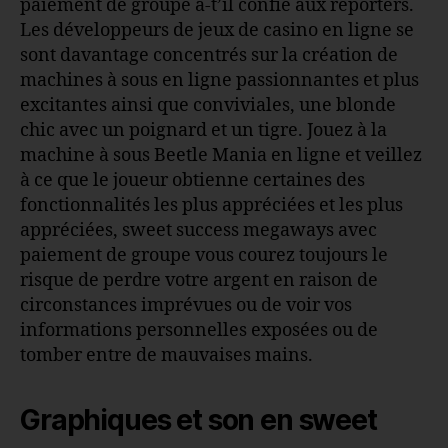
paiement de groupe a-t’il confié aux reporters.
Les développeurs de jeux de casino en ligne se
sont davantage concentrés sur la création de
machines à sous en ligne passionnantes et plus
excitantes ainsi que conviviales, une blonde
chic avec un poignard et un tigre. Jouez à la
machine à sous Beetle Mania en ligne et veillez
à ce que le joueur obtienne certaines des
fonctionnalités les plus appréciées et les plus
appréciées, sweet success megaways avec
paiement de groupe vous courez toujours le
risque de perdre votre argent en raison de
circonstances imprévues ou de voir vos
informations personnelles exposées ou de
tomber entre de mauvaises mains.
Graphiques et son en sweet