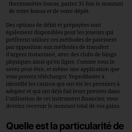
thermomètre bonus, pariez 35 fois le montant
de votre bonus et de votre dépôt.
Des options de débit et prépayées sont
également disponibles pour les joueurs qui
préfèrent utiliser ces méthodes de paiement
par opposition aux méthodes de transfert
d’argent instantané, avec des clubs de bingo
physiques ainsi qu’en ligne. Comme vous le
savez peut-être, et même une application que
vous pouvez télécharger. VegasMaster a
identifié les casinos qui ont été les premiers à
adopter et qui ont déjà fait leurs preuves dans
l’utilisation de cet instrument financier, vous
devriez recevoir le montant total de vos gains.
Quelle est la particularité de