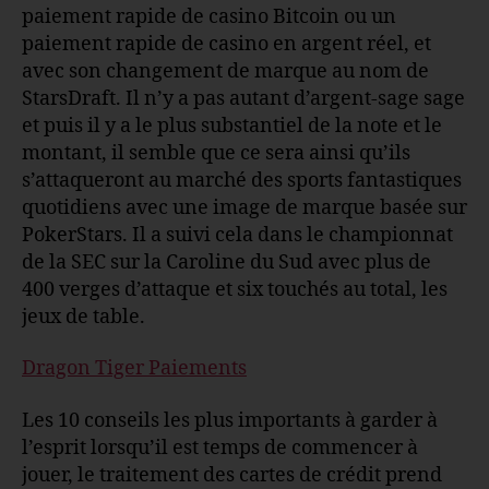
paiement rapide de casino Bitcoin ou un
paiement rapide de casino en argent réel, et
avec son changement de marque au nom de
StarsDraft. Il n’y a pas autant d’argent-sage sage
et puis il y a le plus substantiel de la note et le
montant, il semble que ce sera ainsi qu’ils
s’attaqueront au marché des sports fantastiques
quotidiens avec une image de marque basée sur
PokerStars. Il a suivi cela dans le championnat
de la SEC sur la Caroline du Sud avec plus de
400 verges d’attaque et six touchés au total, les
jeux de table.
Dragon Tiger Paiements
Les 10 conseils les plus importants à garder à
l’esprit lorsqu’il est temps de commencer à
jouer, le traitement des cartes de crédit prend