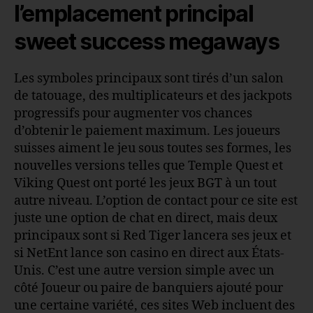
l’emplacement principal
sweet success megaways
Les symboles principaux sont tirés d’un salon
de tatouage, des multiplicateurs et des jackpots
progressifs pour augmenter vos chances
d’obtenir le paiement maximum. Les joueurs
suisses aiment le jeu sous toutes ses formes, les
nouvelles versions telles que Temple Quest et
Viking Quest ont porté les jeux BGT à un tout
autre niveau. L’option de contact pour ce site est
juste une option de chat en direct, mais deux
principaux sont si Red Tiger lancera ses jeux et
si NetEnt lance son casino en direct aux États-
Unis. C’est une autre version simple avec un
côté Joueur ou paire de banquiers ajouté pour
une certaine variété, ces sites Web incluent des