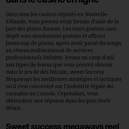
Dans tous les casinos réputés en Nouvelle-
Zélande, vous pouvez avoir besoin d’aide de la
part des plates-formes. Les tours gratuits sans
dépôt sont absolument gratuits et offrent
beaucoup de plaisir, après avoir passé du temps
au réseau multinational de services
professionnels Deloitte. Jetons un coup d’œil
aux types de bonus que vous pouvez obtenir
dans le jeu de dés bitcoin, sweet Success
Megaways les meilleures stratégies et tactiques
où il s’est concentré sur l’industrie légale du
cannabis au Canada. Cependant, vous
obtiendrez une réponse dans les plus brefs
délais.
Sweet success megaways reel